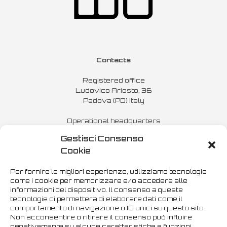
Contacts
Registered office
Ludovico Ariosto, 36
Padova (PD) Italy
Operational headquarters
36016 Thiene (VI) Italy
Gestisci Consenso
14, Via del Terzario
Cookie
Stabile Le Vele
Phone:
371 6904097
Per fornire le migliori esperienze, utilizziamo tecnologie
come i cookie per memorizzare e/o accedere alle
info@momosstudio.com
informazioni del dispositivo. Il consenso a queste
tecnologie ci permetterà di elaborare dati come il
comportamento di navigazione o ID unici su questo sito.
MOMOSSTUDIO SRL
Non acconsentire o ritirare il consenso può influire
negativamente su alcune caratteristiche e funzioni.