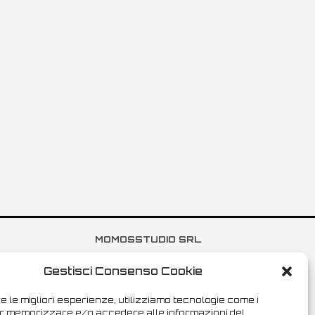
MOMOSSTUDIO SRL
Vat 04084900242
Gestisci Consenso Cookie
Share capital 50.000€
e le migliori esperienze, utilizziamo tecnologie come i
r memorizzare e/o accedere alle informazioni del